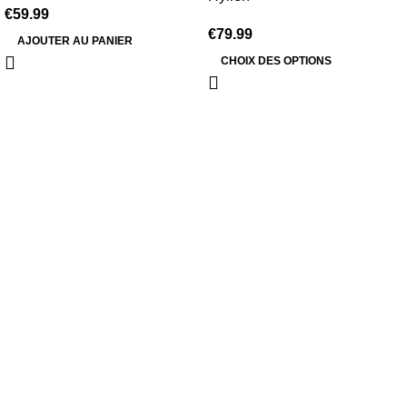
€
59.99
€
79.99
AJOUTER AU PANIER
CHOIX DES OPTIONS
Information
Conditions Générales de Vente
Politique de Livraison
Politique de Retour
Politique de Confidentialité