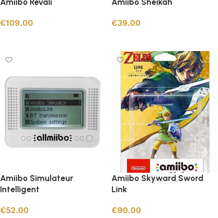
Amiibo Revali
Amiibo Sheikah
€
109.00
€
39.00
Ajouter au panier
Ajouter au panier
Amiibo Simulateur
Amiibo Skyward Sword
Intelligent
Link
€
52.00
€
90.00