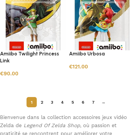
Amiibo Twilight Princess
Amiibo Urbosa
Link
€
121.00
€
90.00
Ajouter au panier
Ajouter au panier
1
2
3
4
5
6
7
→
Bienvenue dans la collection accessoires jeux vidéo
Zelda de
Legend Of Zelda Shop
, où passion et
praticité se rencontrent pour améliorer votre