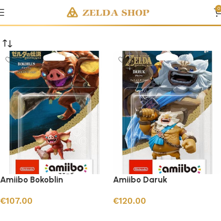
Jeux Vidéo Zelda
0
Amiibo Bokoblin
Amiibo Daruk
€
107.00
€
120.00
Ajouter au panier
Ajouter au panier