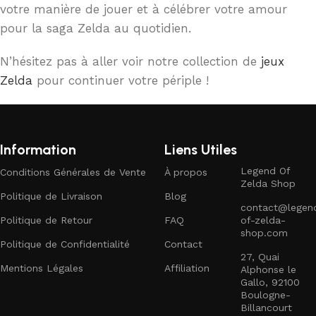
votre manière de jouer et à célébrer votre amour
pour la saga Zelda au quotidien.
N’hésitez pas à aller voir notre collection de
jeux
Zelda
pour continuer votre périple !
Information
Liens Utiles
Legend Of
Conditions Générales de Vente
À propos
Zelda Shop
Politique de Livraison
Blog
contact@legen
Politique de Retour
FAQ
of-zelda-
shop.com
Politique de Confidentialité
Contact
27, Quai
Mentions Légales
Affiliation
Alphonse le
Gallo, 92100
Boulogne-
Billancourt