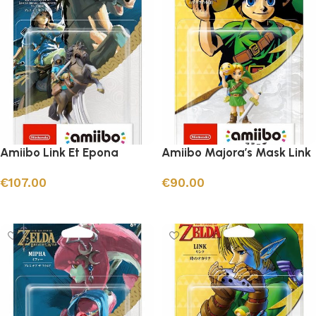
Amiibo Link Et Epona
Amiibo Majora’s Mask Link
€
107.00
€
90.00
Ajouter au panier
Ajouter au panier