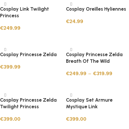
Cosplay Link Twilight
Cosplay Oreilles Hyliennes
Princess
€
24.99
€
249.99
Ajouter au panier
Choix des options
Cosplay Princesse Zelda
Cosplay Princesse Zelda
Breath Of The Wild
€
399.99
€
249.99
–
€
319.99
Choix des options
Choix des options
Cosplay Princesse Zelda
Cosplay Set Armure
Twilight Princess
Mystique Link
€
399.00
€
399.00
Choix des options
Choix des options