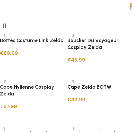
Cosplay Zelda
Bottes Costume Link Zelda
Bouclier Du Voyageur
Cosplay Zelda
€
89.99
€
45.99
Choix des options
Ajouter au panier
Cape Hylienne Cosplay
Cape Zelda BOTW
Zelda
€
49.99
€
57.99
Ajouter au panier
Choix des options