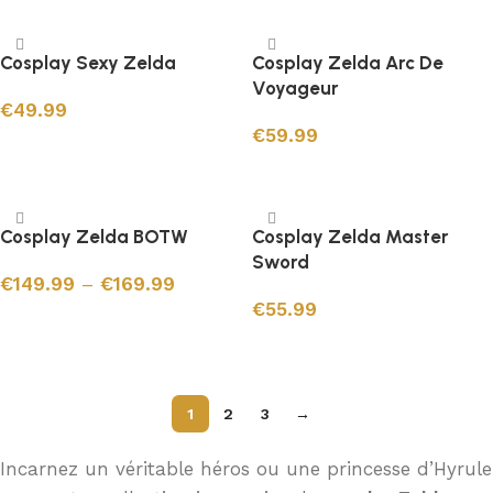
Cosplay Sexy Zelda
Cosplay Zelda Arc De
Voyageur
€
49.99
€
59.99
Choix des options
Ajouter au panier
Cosplay Zelda BOTW
Cosplay Zelda Master
Sword
€
149.99
–
€
169.99
€
55.99
Choix des options
Ajouter au panier
1
2
3
→
Incarnez un véritable héros ou une princesse d’Hyrule