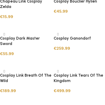
Chapeau Link Cosplay
Cosplay Bouclier Hylien
Zelda
€
45.99
€
15.99
Ajouter au panier
Ajouter au panier
Cosplay Dark Master
Cosplay Ganondorf
Sword
€
259.99
€
55.99
Choix des options
Ajouter au panier
Cosplay Link Breath Of The
Cosplay Link Tears Of The
Wild
Kingdom
€
189.99
€
499.99
Choix des options
Choix des options