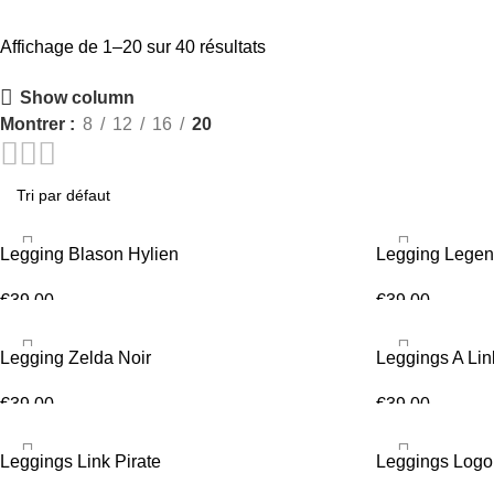
Affichage de 1–20 sur 40 résultats
Show column
Montrer
8
12
16
20
Legging Blason Hylien
Legging Legen
€
39.00
€
39.00
CHOIX DES OPTIONS
CHOIX DES OP
Legging Zelda Noir
Leggings A Li
€
39.00
€
39.00
CHOIX DES OPTIONS
CHOIX DES OP
Leggings Link Pirate
Leggings Logo