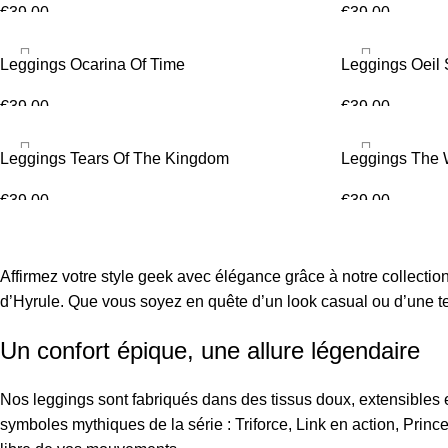
€
39.00
€
39.00
CHOIX DES OPTIONS
CHOIX DES OP
Leggings Ocarina Of Time
Leggings Oeil
€
39.00
€
39.00
CHOIX DES OPTIONS
CHOIX DES OP
Leggings Tears Of The Kingdom
Leggings The 
€
39.00
€
39.00
CHOIX DES OPTIONS
CHOIX DES OP
Affirmez votre style geek avec élégance grâce à notre collectio
d’Hyrule. Que vous soyez en quête d’un look casual ou d’une te
Un confort épique, une allure légendaire
Nos leggings sont fabriqués dans des tissus doux, extensibles et
symboles mythiques de la série : Triforce, Link en action, Pr