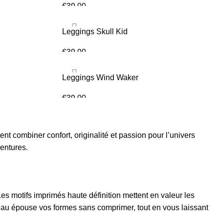
€
39.00
CHOIX DES OPTIONS
Leggings Skull Kid
€
39.00
CHOIX DES OPTIONS
Leggings Wind Waker
€
39.00
CHOIX DES OPTIONS
ent combiner confort, originalité et passion pour l’univers
entures.
Les motifs imprimés haute définition mettent en valeur les
eau épouse vos formes sans comprimer, tout en vous laissant