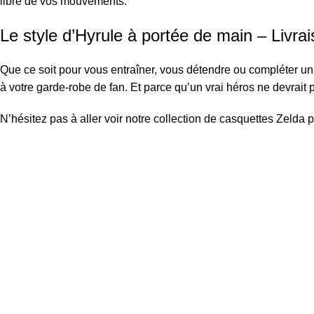
libre de vos mouvements.
Le style d’Hyrule à portée de main – Livrai
Que ce soit pour vous entraîner, vous détendre ou compléter un
à votre garde-robe de fan. Et parce qu’un vrai héros ne devrai
N’hésitez pas à aller voir notre collection de
casquettes Zelda
p
Information
Conditions Générales de Vente
Politique de Livraison
Politique de Retour
Politique de Confidentialité