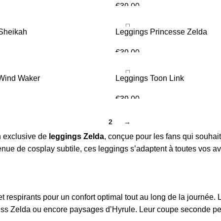
€
39.00
TIONS
CHOIX DES OPTIONS
 Sheikah
Leggings Princesse Zelda
€
39.00
TIONS
CHOIX DES OPTIONS
Wind Waker
Leggings Toon Link
€
39.00
TIONS
CHOIX DES OPTIONS
1
2
→
n exclusive de
leggings Zelda
, conçue pour les fans qui souhait
nue de cosplay subtile, ces leggings s’adaptent à toutes vos av
 respirants pour un confort optimal tout au long de la journée. 
incess Zelda ou encore paysages d’Hyrule. Leur coupe seconde p