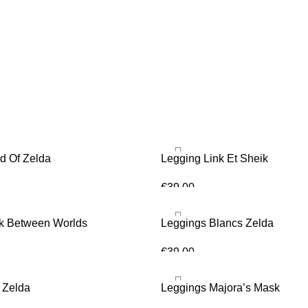
Leggings Zelda
d Of Zelda
Legging Link Et Sheik
€
39.00
TIONS
CHOIX DES OPTIONS
nk Between Worlds
Leggings Blancs Zelda
€
39.00
TIONS
CHOIX DES OPTIONS
 Zelda
Leggings Majora’s Mask