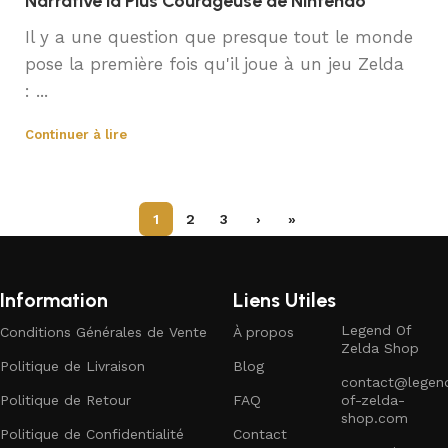
Narrative la Plus Courageuse de Nintendo
Il y a une question que presque tout le monde
pose la première fois qu'il joue à un jeu Zelda
: ...
Continuer à lire
1
2
3
›
»
Information
Liens Utiles
Legend Of
Conditions Générales de Vente
À propos
Zelda Shop
Politique de Livraison
Blog
contact@legen
Politique de Retour
FAQ
of-zelda-
shop.com
Politique de Confidentialité
Contact