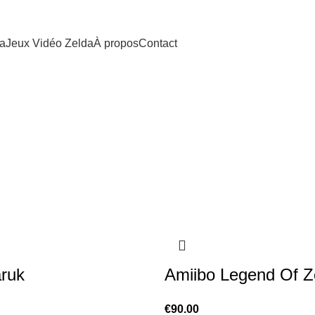
da
Jeux Vidéo Zelda
À propos
Contact
ruk
Amiibo Legend Of Z
€
90.00