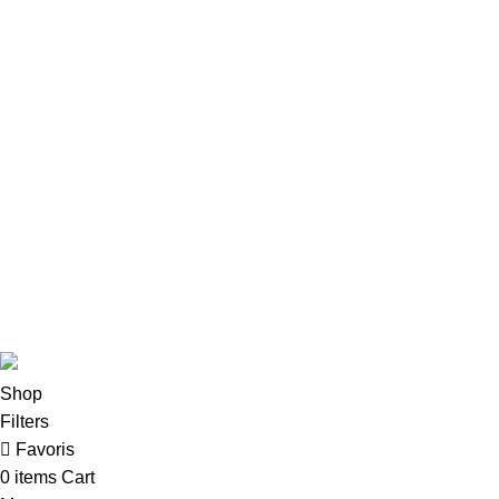
Contact
Affiliation
Legend Of Zelda Shop
contact@legend-of-zelda-shop.com
27, Quai Alphonse le Gallo, 92100 Boulogne-Billancourt
09 72 46 66 66
9h - 17h (GMT +1)
©2025, Legend Of Zelda Shop.
Shop
Filters
Favoris
0
items
Cart