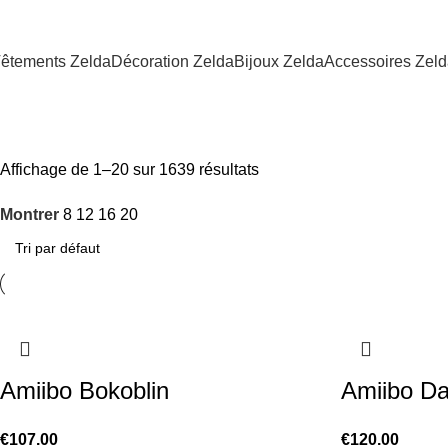
êtements Zelda
Décoration Zelda
Bijoux Zelda
Accessoires Zel
Shop
Affichage de 1–20 sur 1639 résultats
Montrer
8
12
16
20
Amiibo Bokoblin
Amiibo Da
€
107.00
€
120.00