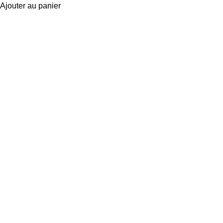
Ajouter au panier
Information
Conditions Générales de Vente
Politique de Livraison
Politique de Retour
Politique de Confidentialité
Mentions Légales
Liens Utiles
À propos
Blog
FAQ