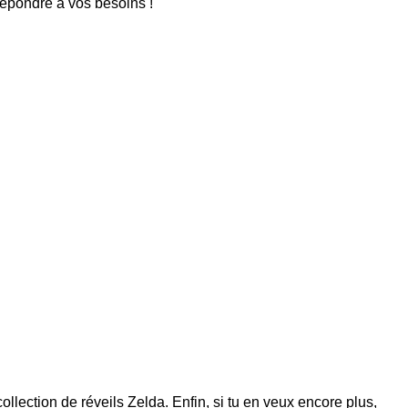
répondre à vos besoins !
collection de
réveils Zelda
. Enfin, si tu en veux encore plus,