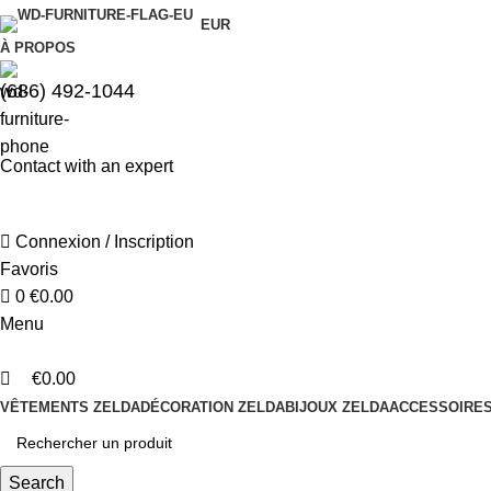
0
0
EUR
À PROPOS
(686) 492-1044
Contact with an expert
Connexion / Inscription
Favoris
0
€
0.00
Menu
€
0.00
VÊTEMENTS ZELDA
DÉCORATION ZELDA
BIJOUX ZELDA
ACCESSOIRES
Search