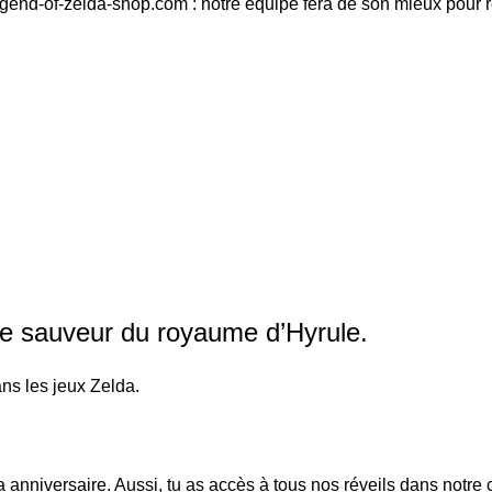
egend-of-zelda-shop.com : notre équipe fera de son mieux pour 
le sauveur du royaume d’Hyrule.
ans les jeux Zelda.
a anniversaire
. Aussi, tu as accès à tous nos réveils dans notre 