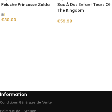
Peluche Princesse Zelda
Sac À Dos Enfant Tears Of
The Kingdom
5
€
30.00
€
59.99
Ajouter au panier
Ajouter au panier
Information
Conditions Générales de Vente
Politique de Livraison