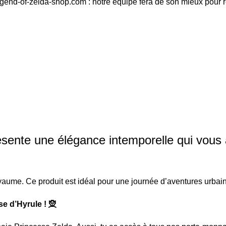
egend-of-zelda-shop.com : notre équipe fera de son mieux pour 
ésente une élégance intemporelle qui vous
aume. Ce produit est idéal pour une journée d’aventures urbai
se d’Hyrule ! 🧝