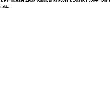
aie Princesse Zelda
. Aussi, tu as accès à tous nos porte-monn
Zelda
!