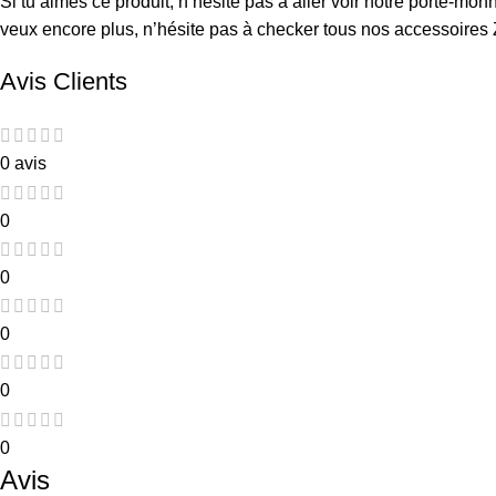
Si tu aimes ce produit, n’hésite pas à aller voir notre
porte-monn
veux encore plus, n’hésite pas à checker tous nos
accessoires 
Avis Clients
0 avis
0
0
0
0
0
Avis