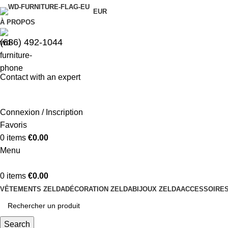
EUR
À PROPOS
(686) 492-1044
Contact with an expert
Connexion / Inscription
Favoris
0
items
€
0.00
Menu
0
items
€
0.00
VÊTEMENTS ZELDA
DÉCORATION ZELDA
BIJOUX ZELDA
ACCESSOIRES
Search