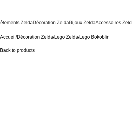
êtements Zelda
Décoration Zelda
Bijoux Zelda
Accessoires Zel
Accueil
Décoration Zelda
Lego Zelda
Lego Bokoblin
Back to products