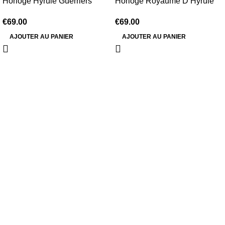
Horloge Hyrule Guerriers
Horloge Royaume D’Hyrule
€
69.00
€
69.00
AJOUTER AU PANIER
AJOUTER AU PANIER
Information
Conditions Générales de Vente
Politique de Livraison
Politique de Retour