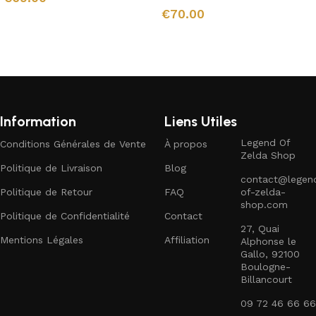
€
70.00
Ajouter au panier
Ajouter au panier
Information
Liens Utiles
Legend Of
Conditions Générales de Vente
À propos
Zelda Shop
Politique de Livraison
Blog
contact@legen
Politique de Retour
FAQ
of-zelda-
shop.com
Politique de Confidentialité
Contact
27, Quai
Mentions Légales
Affiliation
Alphonse le
Gallo, 92100
Boulogne-
Billancourt
09 72 46 66 66