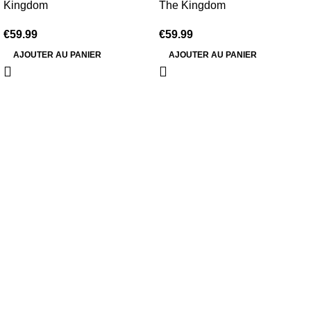
Kingdom
The Kingdom
€
59.99
€
59.99
AJOUTER AU PANIER
AJOUTER AU PANIER
Information
Conditions Générales de Vente
Politique de Livraison
Politique de Retour
Politique de Confidentialité