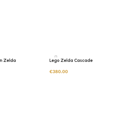
n Zelda
Lego Zelda Cascade
€
380.00
 panier
Ajouter au panier