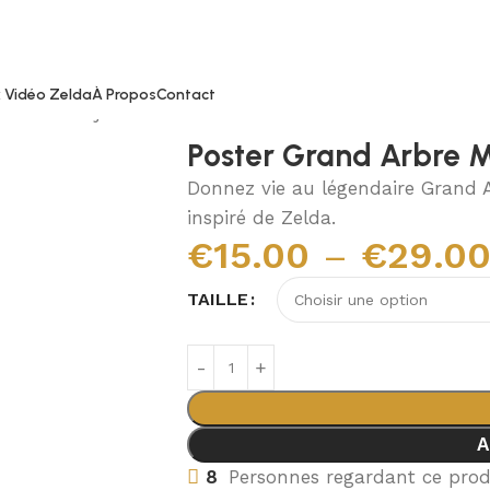
 Vidéo Zelda
À Propos
Contact
d Arbre Mojo
Poster Grand Arbre 
Donnez vie au légendaire Grand 
inspiré de Zelda.
€
15.00
–
€
29.0
TAILLE
A
8
Personnes regardant ce pro