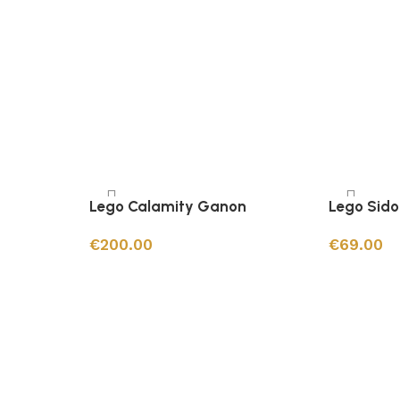
Lego Calamity Ganon
Lego Sido
€
200.00
€
69.00
Ajouter au panier
Ajouter au