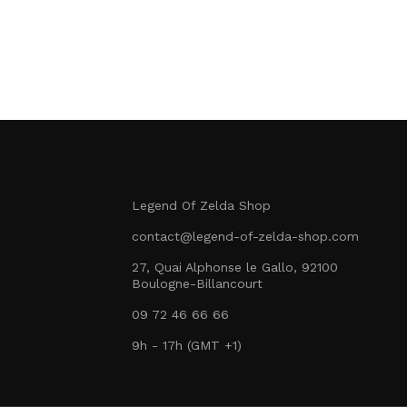
Legend Of Zelda Shop
contact@legend-of-zelda-shop.com
27, Quai Alphonse le Gallo, 92100
Boulogne-Billancourt
09 72 46 66 66
9h - 17h (GMT +1)