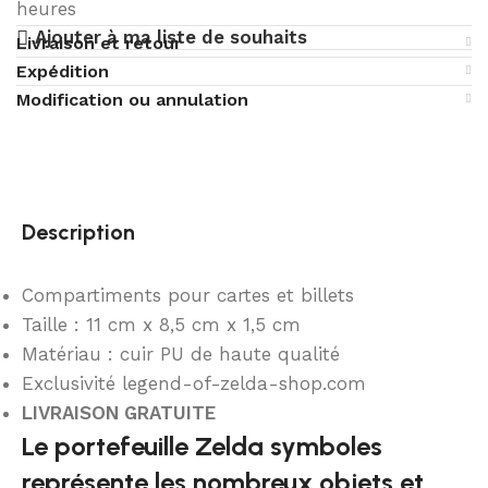
heures
Ajouter à ma liste de souhaits
Livraison et retour
Expédition
Modification ou annulation
Description
Compartiments pour cartes et billets
Taille : 11 cm x 8,5 cm x 1,5 cm
Matériau : cuir PU de haute qualité
Exclusivité legend-of-zelda-shop.com
LIVRAISON GRATUITE
Le portefeuille Zelda symboles
représente les nombreux objets et