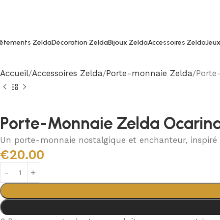
êtements Zelda
Décoration Zelda
Bijoux Zelda
Accessoires Zelda
Jeux
Accueil
Accessoires Zelda
Porte-monnaie Zelda
Porte
Porte-Monnaie Zelda Ocarin
Un porte-monnaie nostalgique et enchanteur, inspiré 
€
20.00