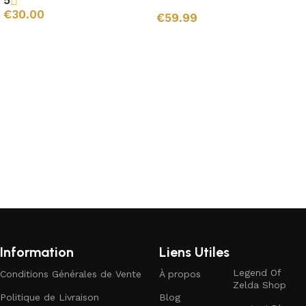
5
€
30.00
€
59.99
Ajouter au panier
Ajouter au panier
Information
Liens Utiles
Legend Of
Conditions Générales de Vente
À propos
Zelda Shop
Politique de Livraison
Blog