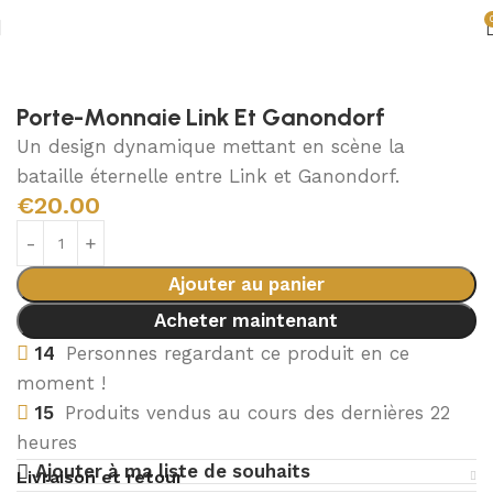
Accueil
Accessoires Zelda
Porte-monnaie Zelda
Porte-Monnaie Link Et Ganondorf
Un design dynamique mettant en scène la
bataille éternelle entre Link et Ganondorf.
€
20.00
Ajouter au panier
Acheter maintenant
14
Personnes regardant ce produit en ce
moment !
15
Produits vendus au cours des dernières 22
heures
Ajouter à ma liste de souhaits
Livraison et retour