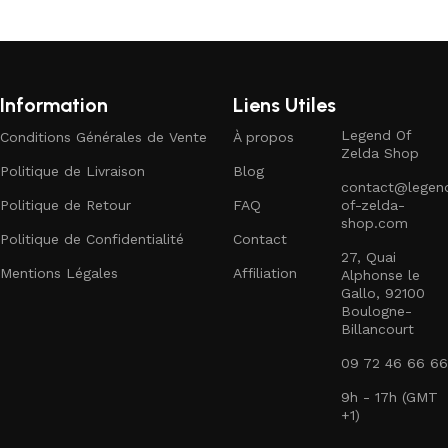
Information
Liens Utiles
Legend Of
Conditions Générales de Vente
À propos
Zelda Shop
Politique de Livraison
Blog
contact@legen
Politique de Retour
FAQ
of-zelda-
shop.com
Politique de Confidentialité
Contact
27, Quai
Mentions Légales
Affiliation
Alphonse le
Gallo, 92100
Boulogne-
Billancourt
09 72 46 66 66
9h - 17h (GMT
+1)