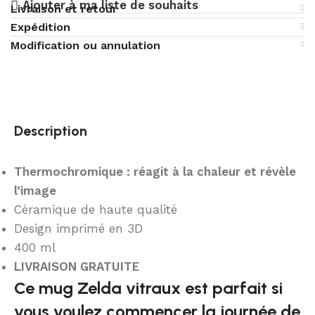
Ajouter à ma liste de souhaits
Livraison et retour
Expédition
Modification ou annulation
Description
Thermochromique : réagit à la chaleur et révèle
l’image
Céramique de haute qualité
Design imprimé en 3D
400 ml
LIVRAISON GRATUITE
Ce mug Zelda vitraux est parfait si
vous voulez commencer la journée de