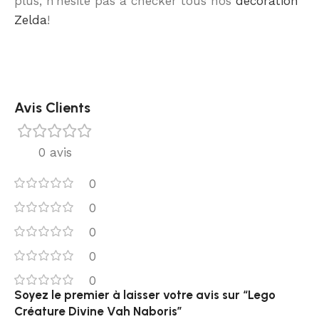
plus, n’hésite pas à checker tous nos
décoration
Zelda
!
Avis Clients
0 avis
0
0
0
0
0
Soyez le premier à laisser votre avis sur “Lego
Créature Divine Vah Naboris”