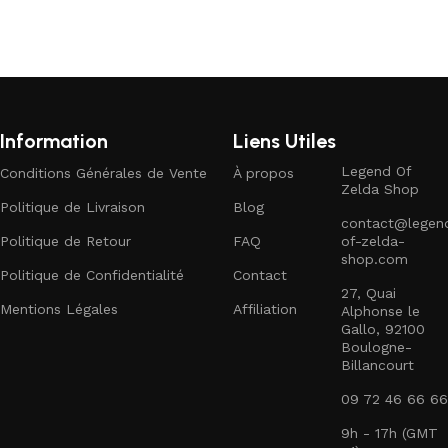
Information
Liens Utiles
Legend Of
Conditions Générales de Vente
À propos
Zelda Shop
Politique de Livraison
Blog
contact@legen
Politique de Retour
FAQ
of-zelda-
shop.com
Politique de Confidentialité
Contact
27, Quai
Mentions Légales
Affiliation
Alphonse le
Gallo, 92100
Boulogne-
Billancourt
09 72 46 66 66
9h - 17h (GMT