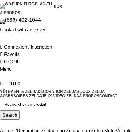
0
0
EUR
À PROPOS
(686) 492-1044
Contact with an expert
Connexion / Inscription
Favoris
0
€
0.00
Menu
€
0.00
VÊTEMENTS ZELDA
DÉCORATION ZELDA
BIJOUX ZELDA
ACCESSOIRES ZELDA
JEUX VIDÉO ZELDA
À PROPOS
CONTACT
Search
Accueil
Décoration Zelda
Lego Zelda
Lego Zelda Moto Volante