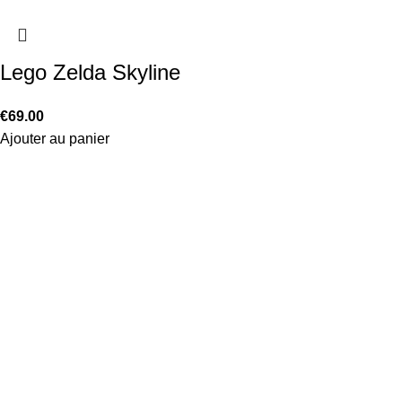
Lego Zelda Skyline
€
69.00
Ajouter au panier
Information
Conditions Générales de Vente
Politique de Livraison
Politique de Retour
Politique de Confidentialité
Mentions Légales
Liens Utiles