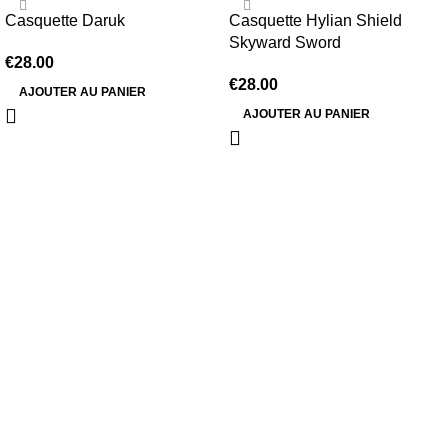
Casquette Daruk
Casquette Hylian Shield
Skyward Sword
€
28.00
€
28.00
AJOUTER AU PANIER
AJOUTER AU PANIER
Information
Conditions Générales de Vente
Politique de Livraison
Politique de Retour