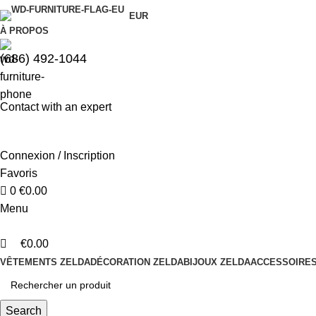
0
0
EUR
À PROPOS
(686) 492-1044
Contact with an expert
Connexion / Inscription
Favoris
0
€
0.00
Menu
€
0.00
VÊTEMENTS ZELDA
DÉCORATION ZELDA
BIJOUX ZELDA
ACCESSOIRES
Search