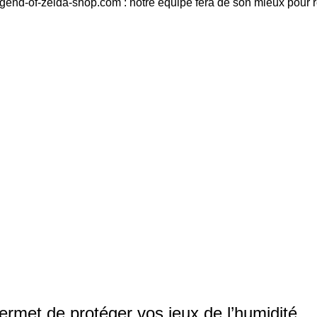
egend-of-zelda-shop.com : notre équipe fera de son mieux pour 
ermet de protéger vos jeux de l’humidité