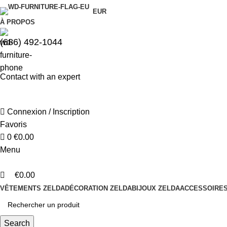
0
0
EUR
À PROPOS
(686) 492-1044
Contact with an expert
Connexion / Inscription
Favoris
0
€
0.00
Menu
€
0.00
VÊTEMENTS ZELDA
DÉCORATION ZELDA
BIJOUX ZELDA
ACCESSOIRES
Search