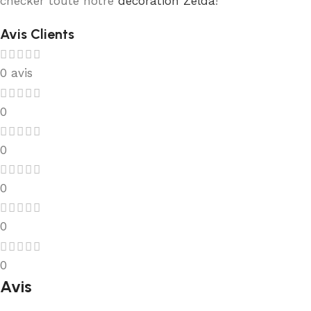
checker toute notre
décoration Zelda
!
Avis Clients
0 avis
0
0
0
0
0
Avis