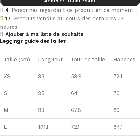
Acheter maintenant
4
Personnes regardant ce produit en ce moment !
17
Produits vendus au cours des dernières 22
heures
Ajouter à ma liste de souhaits
Leggings guide des tailles
Taille (cm)
Longueur
Tour de taille
Hanches
XS
93
59.9
72.1
S
95
64
76
M
98
67.8
80
L
101.1
72.1
84.1