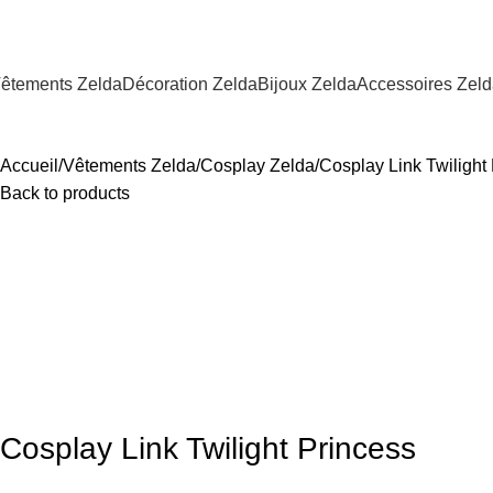
êtements Zelda
Décoration Zelda
Bijoux Zelda
Accessoires Zel
Accueil
Vêtements Zelda
Cosplay Zelda
Cosplay Link Twilight
Back to products
Cosplay Link Twilight Princess