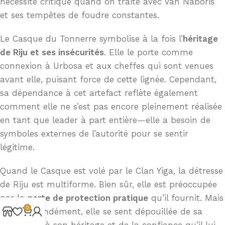
nécessité critique quand on traite avec Vah Naboris
et ses tempêtes de foudre constantes.
Le Casque du Tonnerre symbolise à la fois l’
héritage
de Riju et ses insécurités
. Elle le porte comme
connexion à Urbosa et aux cheffes qui sont venues
avant elle, puisant force de cette lignée. Cependant,
sa dépendance à cet artefact reflète également
comment elle ne s’est pas encore pleinement réalisée
en tant que leader à part entière—elle a besoin de
symboles externes de l’autorité pour se sentir
légitime.
Quand le Casque est volé par le Clan Yiga, la détresse
de Riju est multiforme. Bien sûr, elle est préoccupée
par la
perte de protection pratique
qu’il fournit. Mais
0
plus profondément, elle se sent dépouillée de sa
connexion à son héritage et de la confiance qu’il lui