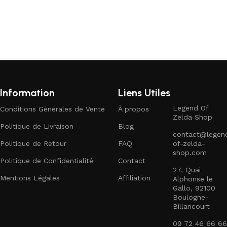
Information
Liens Utiles
Legend Of
Conditions Générales de Vente
À propos
Zelda Shop
Politique de Livraison
Blog
contact@legen
Politique de Retour
FAQ
of-zelda-
shop.com
Politique de Confidentialité
Contact
27, Quai
Mentions Légales
Affiliation
Alphonse le
Gallo, 92100
Boulogne-
Billancourt
09 72 46 66 66