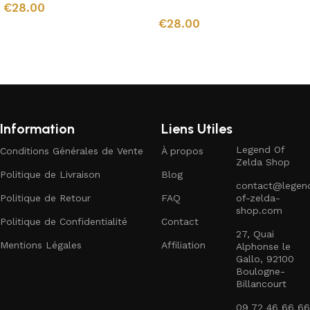
€
28.00
€
28.00
Ajouter au panier
Ajouter au panier
Information
Liens Utiles
Legend Of
Conditions Générales de Vente
À propos
Zelda Shop
Politique de Livraison
Blog
contact@legen
Politique de Retour
FAQ
of-zelda-
shop.com
Politique de Confidentialité
Contact
27, Quai
Mentions Légales
Affiliation
Alphonse le
Gallo, 92100
Boulogne-
Billancourt
09 72 46 66 66