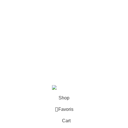
Contact
Affiliation
Legend Of Zelda Shop
contact@legend-of-zelda-shop.com
27, Quai Alphonse le Gallo, 92100 Boulogne-Billancourt
09 72 46 66 66
9h - 17h (GMT +1)
©2025, Legend Of Zelda Shop.
Shop
Favoris
Cart