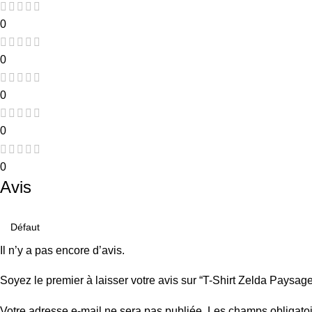
0
0
0
0
0
Avis
Il n’y a pas encore d’avis.
Soyez le premier à laisser votre avis sur “T-Shirt Zelda Pays
Votre adresse e-mail ne sera pas publiée.
Les champs obligatoi