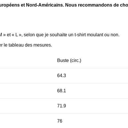
ds Européens et Nord-Américains. Nous recommandons de choi
M » et « L », selon que je souhaite un t-shirt moulant ou non.
ter le tableau des mesures.
Buste (circ.)
64.3
68.1
71.9
76