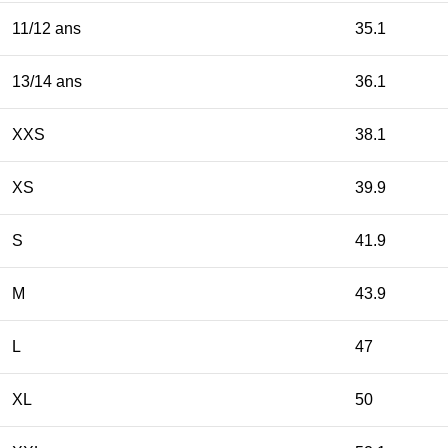
11/12 ans
35.1
13/14 ans
36.1
XXS
38.1
XS
39.9
S
41.9
M
43.9
L
47
XL
50