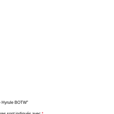
age Hyrule BOTW”
res sont indiqués avec
*