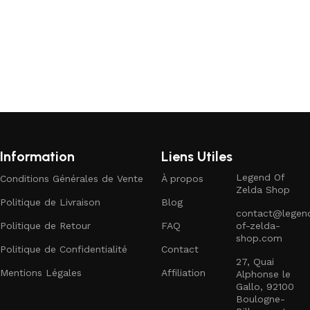
Information
Liens Utiles
Legend Of
Conditions Générales de Vente
À propos
Zelda Shop
Politique de Livraison
Blog
contact@legen
Politique de Retour
FAQ
of-zelda-
shop.com
Politique de Confidentialité
Contact
27, Quai
Mentions Légales
Affiliation
Alphonse le
Gallo, 92100
Boulogne-