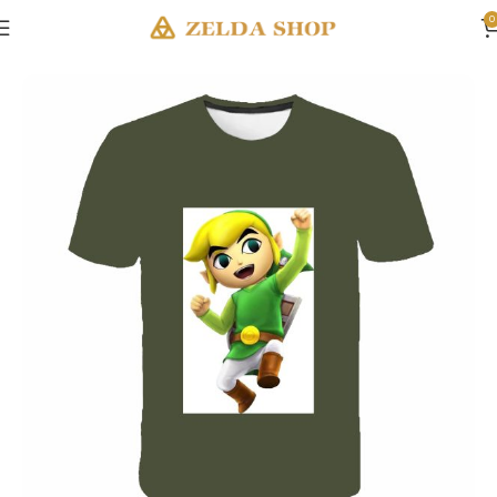
0
Accueil
Vêtements Zelda
T-Shirts Zelda