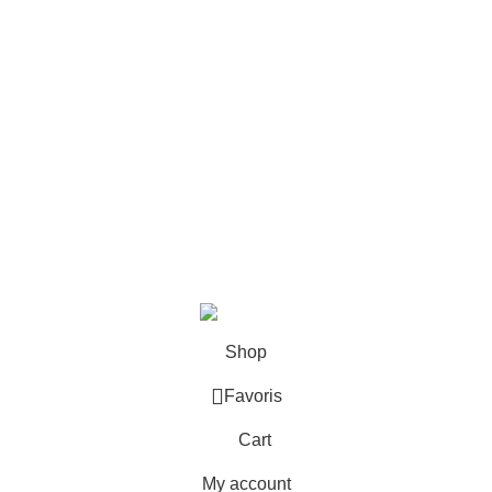
Affiliation
Legend Of Zelda Shop
contact@legend-of-zelda-shop.com
27, Quai Alphonse le Gallo, 92100 Boulogne-Billancourt
09 72 46 66 66
9h - 17h (GMT +1)
©2025, Legend Of Zelda Shop.
Shop
Favoris
Cart
My account