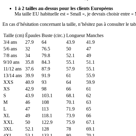
1 à 2 tailles au-dessus pour les clients Européens
Ma taille EU habituelle est « Small », je devrais choisir entre 
En cas d’hésitation concernant la taille, n’hésitez pas à consulter le t
Taille (cm)
Épaules
Buste (circ.)
Longueur
Manches
3/4 ans
27.9
64
43.9
41.9
5/6 ans
32
76.5
50
47
7/8 ans
34
79.8
52.1
49
9/10 ans
35.8
84.3
55.1
51.1
11/12 ans
37.6
87.9
57.9
55.1
13/14 ans
39.9
91.9
61
55.9
XXS
40.9
93
64
59.9
XS
42.9
98
66
61
S
43.9
103.1
68.1
62
M
46
108
70.1
63
L
47
113
71.9
65
XL
49
118.1
73.9
66
XXL
50
122.9
75.9
67.1
3XL
52.1
128
78
69.1
4XL
53.1
133.1
80
70.1