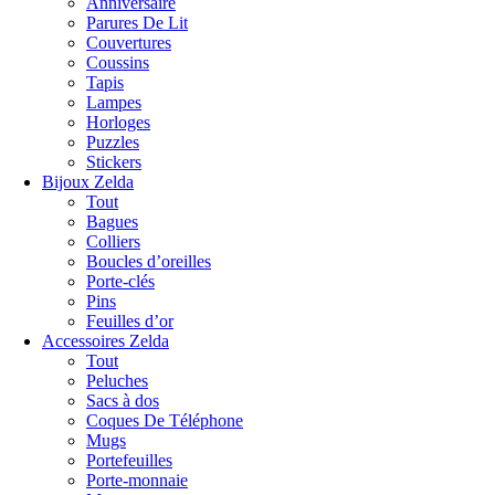
Anniversaire
Parures De Lit
Couvertures
Coussins
Tapis
Lampes
Horloges
Puzzles
Stickers
Bijoux Zelda
Tout
Bagues
Colliers
Boucles d’oreilles
Porte-clés
Pins
Feuilles d’or
Accessoires Zelda
Tout
Peluches
Sacs à dos
Coques De Téléphone
Mugs
Portefeuilles
Porte-monnaie