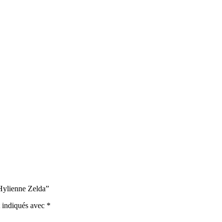
 Hylienne Zelda”
t indiqués avec
*