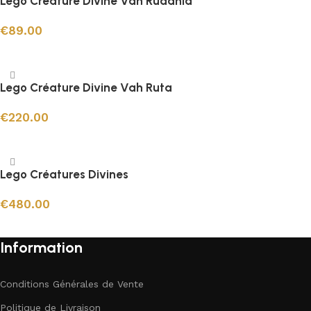
Lego Créature Divine Vah Rudania
€
89.00
Ajouter au panier
Lego Créature Divine Vah Ruta
€
220.00
Ajouter au panier
Lego Créatures Divines
€
480.00
Ajouter au panier
Information
Conditions Générales de Vente
Politique de Livraison