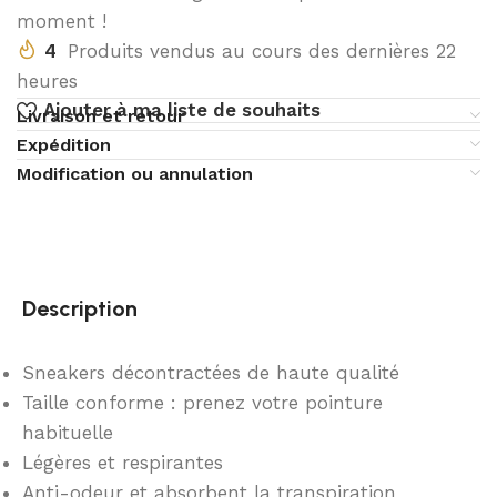
moment !
4
Produits vendus au cours des dernières 22
heures
Ajouter à ma liste de souhaits
Livraison et retour
Expédition
Modification ou annulation
Description
Sneakers décontractées de haute qualité
Taille conforme : prenez votre pointure
habituelle
Légères et respirantes
Anti-odeur et absorbent la transpiration