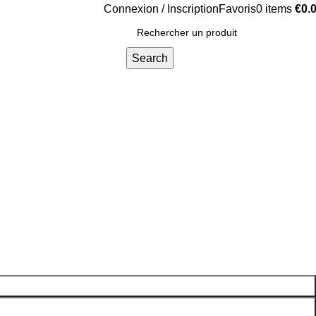
Connexion / Inscription
Favoris
0
items
€
0.
Search