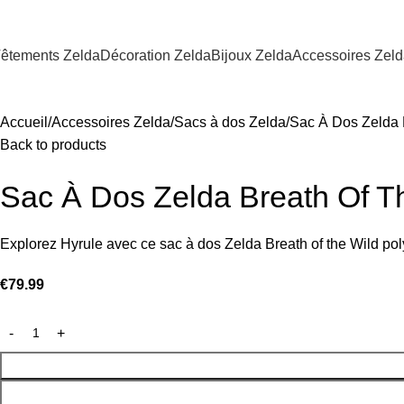
êtements Zelda
Décoration Zelda
Bijoux Zelda
Accessoires Zel
Accueil
Accessoires Zelda
Sacs à dos Zelda
Sac À Dos Zelda 
Back to products
Sac À Dos Zelda Breath Of T
Explorez Hyrule avec ce sac à dos Zelda Breath of the Wild po
€
79.99