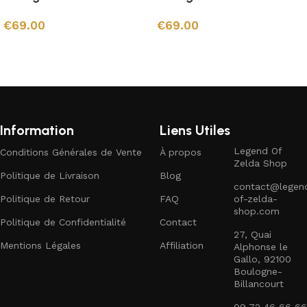
€
69.00
€
69.00
Ajouter au panier
Ajouter au panier
Information
Liens Utiles
Legend Of
Conditions Générales de Vente
À propos
Zelda Shop
Politique de Livraison
Blog
contact@legen
Politique de Retour
FAQ
of-zelda-
shop.com
Politique de Confidentialité
Contact
27, Quai
Mentions Légales
Affiliation
Alphonse le
Gallo, 92100
Boulogne-
Billancourt