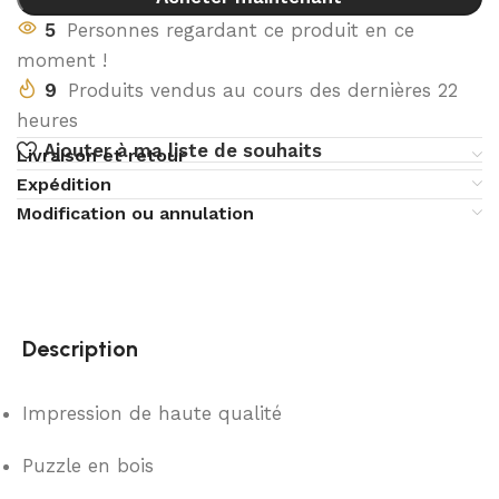
5
Personnes regardant ce produit en ce
moment !
9
Produits vendus au cours des dernières 22
heures
Ajouter à ma liste de souhaits
Livraison et retour
Expédition
Modification ou annulation
Description
Impression de haute qualité
Puzzle en bois