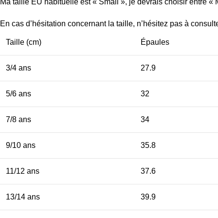
Ma taille EU habituelle est « Small », je devrais choisir entre 
En cas d’hésitation concernant la taille, n’hésitez pas à consul
Taille (cm)
Épaules
3/4 ans
27.9
5/6 ans
32
7/8 ans
34
9/10 ans
35.8
11/12 ans
37.6
13/14 ans
39.9