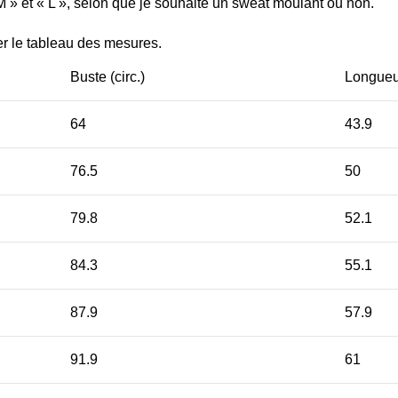
« M » et « L », selon que je souhaite un sweat moulant ou non.
ter le tableau des mesures.
Buste (circ.)
Longueu
64
43.9
76.5
50
79.8
52.1
84.3
55.1
87.9
57.9
91.9
61