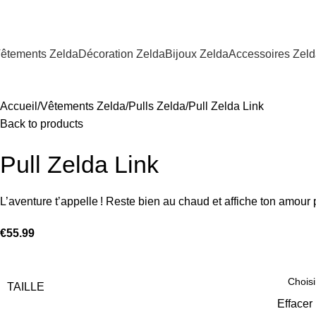
êtements Zelda
Décoration Zelda
Bijoux Zelda
Accessoires Zel
Accueil
Vêtements Zelda
Pulls Zelda
Pull Zelda Link
Back to products
Pull Zelda Link
L’aventure t’appelle ! Reste bien au chaud et affiche ton amour 
€
55.99
TAILLE
Effacer