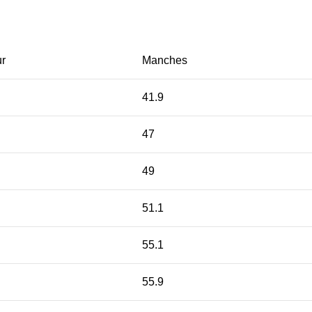
r
Manches
41.9
47
49
51.1
55.1
55.9