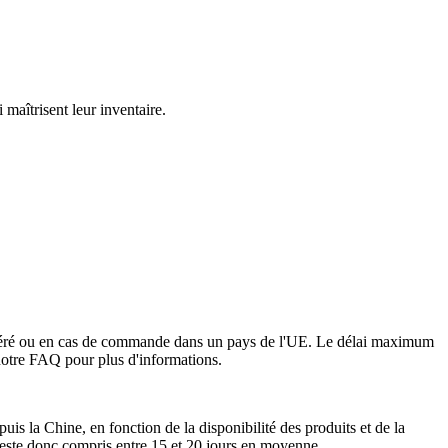
maîtrisent leur inventaire.
on avéré ou en cas de commande dans un pays de l'UE. Le délai maximum
e notre FAQ pour plus d'informations.
is la Chine, en fonction de la disponibilité des produits et de la
n reste donc compris entre 15 et 20 jours en moyenne.