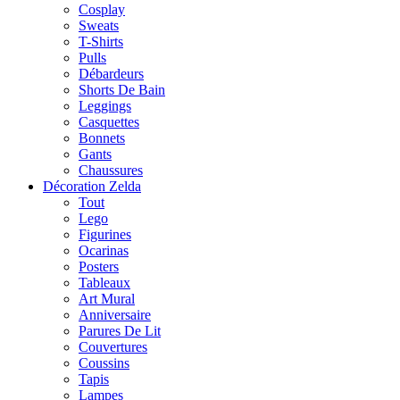
Cosplay
Sweats
T-Shirts
Pulls
Débardeurs
Shorts De Bain
Leggings
Casquettes
Bonnets
Gants
Chaussures
Décoration Zelda
Tout
Lego
Figurines
Ocarinas
Posters
Tableaux
Art Mural
Anniversaire
Parures De Lit
Couvertures
Coussins
Tapis
Lampes