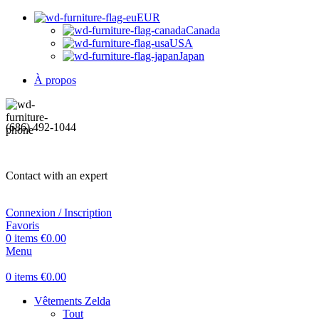
EUR
Canada
USA
Japan
À propos
(686) 492-1044
Contact with an expert
Connexion / Inscription
Favoris
0
items
€
0.00
Menu
0
items
€
0.00
Vêtements Zelda
Tout