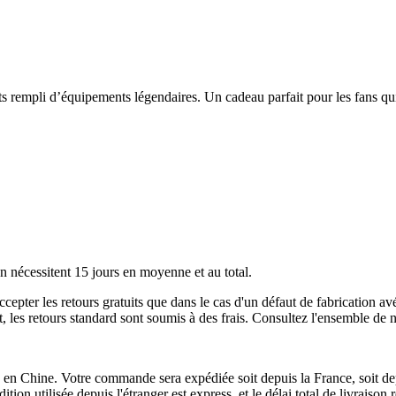
ts rempli d’équipements légendaires. Un cadeau parfait pour les fans qui 
n nécessitent 15 jours en moyenne et au total.
accepter les retours gratuits que dans le cas d'un défaut de fabricati
ant, les retours standard sont soumis à des frais. Consultez l'ensemble d
 en Chine. Votre commande sera expédiée soit depuis la France, soit depu
tion utilisée depuis l'étranger est express, et le délai total de livraiso