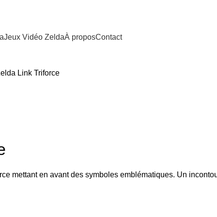
da
Jeux Vidéo Zelda
À propos
Contact
Zelda Link Triforce
e
force mettant en avant des symboles emblématiques. Un incontou