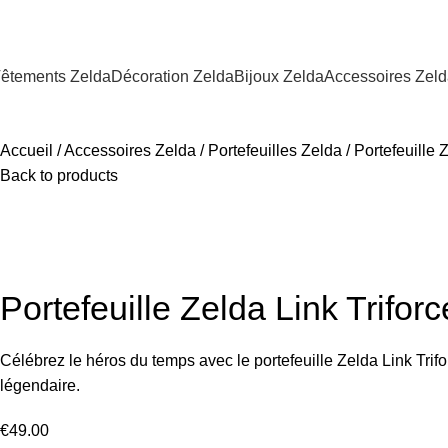
êtements Zelda
Décoration Zelda
Bijoux Zelda
Accessoires Zel
Accueil
Accessoires Zelda
Portefeuilles Zelda
Portefeuille 
Back to products
Portefeuille Zelda Link Triforc
Célébrez le héros du temps avec le portefeuille Zelda Link Tri
légendaire.
€
49.00