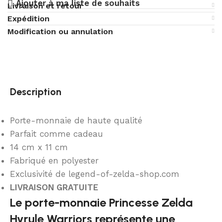
Ajouter à ma liste de souhaits
Livraison et retour
Expédition
Modification ou annulation
Description
Porte-monnaie de haute qualité
Parfait comme cadeau
14 cm x 11 cm
Fabriqué en polyester
Exclusivité de legend-of-zelda-shop.com
LIVRAISON GRATUITE
Le porte-monnaie Princesse Zelda
Hyrule Warriors représente une