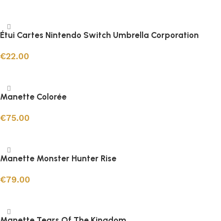
Ajouter au panier
Étui Cartes Nintendo Switch Umbrella Corporation
€
22.00
Ajouter au panier
Manette Colorée
€
75.00
Choix des options
Manette Monster Hunter Rise
€
79.00
Ajouter au panier
Manette Tears Of The Kingdom