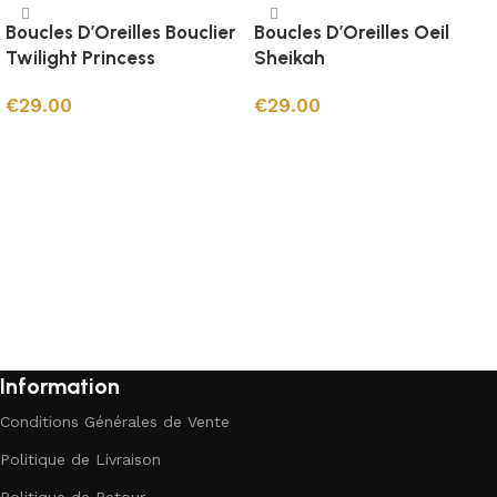
Boucles D’Oreilles Bouclier
Boucles D’Oreilles Oeil
Twilight Princess
Sheikah
€
29.00
€
29.00
Ajouter au panier
Ajouter au panier
Information
Conditions Générales de Vente
Politique de Livraison