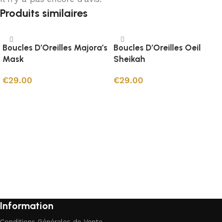
Produits similaires
Boucles D’Oreilles Majora’s
Boucles D’Oreilles Oeil
Mask
Sheikah
€
29.00
€
29.00
Ajouter au panier
Ajouter au panier
Information
Conditions Générales de Vente