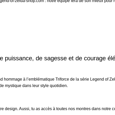
egend-of-zelda-shop.com : notre équipe fera de son mieux pour 
 de puissance, de sagesse et de courage 
d hommage à l’emblématique Triforce de la série Legend of Zelda
de mystique dans leur style quotidien.
re design
. Aussi, tu as accès à toutes nos montres dans notre c