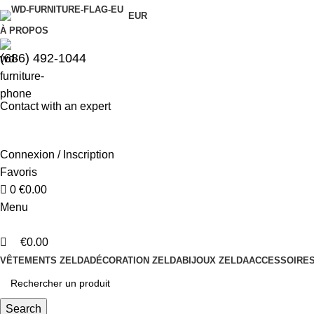
0
0
EUR
À PROPOS
(686) 492-1044
Contact with an expert
Connexion / Inscription
Favoris
0
€
0.00
Menu
€
0.00
VÊTEMENTS ZELDA
DÉCORATION ZELDA
BIJOUX ZELDA
ACCESSOIRES
Search