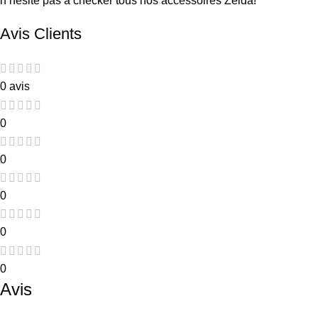
n’hésite pas à checker tous nos
accessoires Zelda
!
Avis Clients
0 avis
0
0
0
0
0
Avis