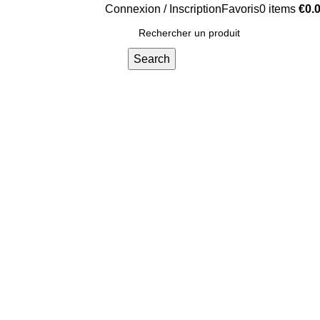
Connexion / Inscription
Favoris
0
items
€
0.
Search