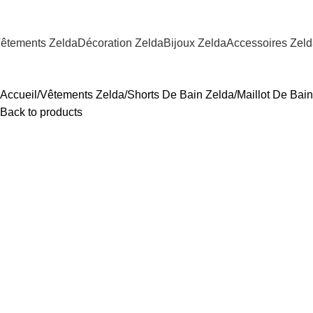
êtements Zelda
Décoration Zelda
Bijoux Zelda
Accessoires Zel
Accueil
Vêtements Zelda
Shorts De Bain Zelda
Maillot De Bain
Back to products