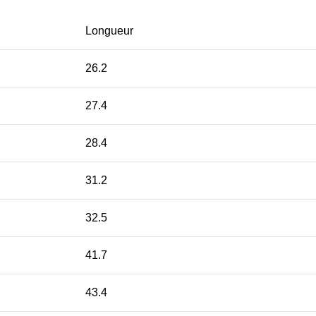
Longueur
26.2
27.4
28.4
31.2
32.5
41.7
43.4