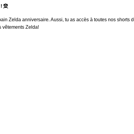
! 🧝
bain Zelda anniversaire
. Aussi, tu as accès à toutes nos shorts 
os
vêtements Zelda
!